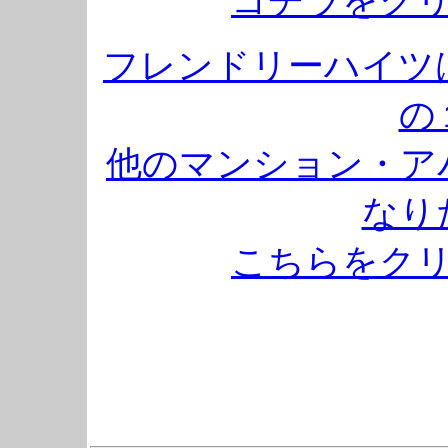
コチラをク
フレンドリーハイツ
の
他のマンション・ア
なり
こちらをク
福井県立大学、福井大学医学部近く、
ト、福井大学医学部、福井医大、福井
岡下合月、全室冷暖房完備、駐車場完備
バス停「福井大学病院」より徒歩6分、
可、福井県立大学、福井大学医学部近