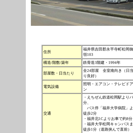
福井県吉田郡永平寺町松岡
住所
領103
構造/階数/築年
鉄骨造3階建・1994年
全24部屋 全室南向き（日
部屋数・日当たり
り良好）
照明・エアコン・テレビド
電気設備
ン
・えちぜん鉄道松岡駅よりバ
分、
バス停「福井大学病院」よ
交通
徒歩2分
・福井北I.Cよりお車で約8分
・福井大学松岡キャンパス
徒歩1分（道路挟んで直前）